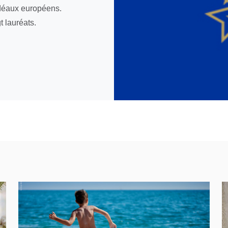
idéaux européens.
t lauréats.
Open in a new window
O