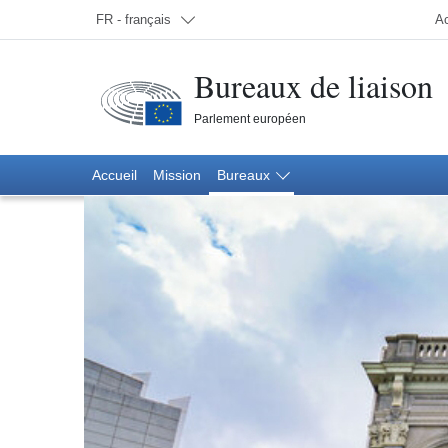
Choisir une langue; Actuellement:
FR - français
Ac
Bureaux de liaison
Parlement européen
Accueil
Mission
Accueil
Mission
Bureaux